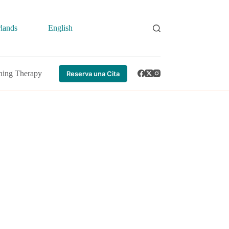
lands
English
ing Therapy
Reserva una Cita