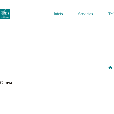
Saltar
al
contenido
Inicio
Servicios
Tra
H
Carrera